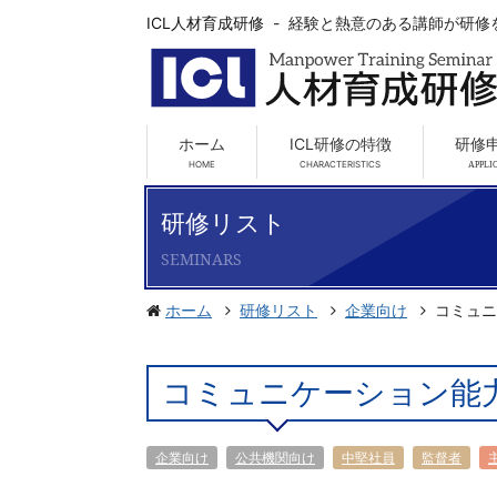
コンテンツへ
ICL人材育成研修
経験と熱意のある講師が研修
ナビゲーションへ
ホームへ
M
e
ホーム
ICL研修の特徴
研修
n
u
研修リスト
SEMINARS
ホーム
研修リスト
企業向け
コミュニ
コミュニケーション能
企業向け
公共機関向け
中堅社員
監督者